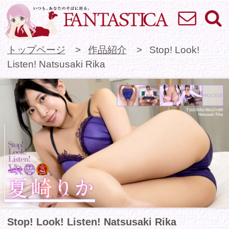
お問い合わせ
検索
VR専門★アイドル
トップページ
作品紹介
Stop! Look!
Listen! Natsusaki Rika
Stop! Look! Listen! Natsusaki Rika
VR初出演の女の子限定、グラビアクイーン発掘
プロジェクト「PROLOGUE」に北海道出身、ク
リっとした大きな瞳が魅力的な夏崎りかちゃんの
第二弾！
後輩のりかちゃんがシャワーを浴びているところ
をこっそり覗いていると、バレてしまって放課後