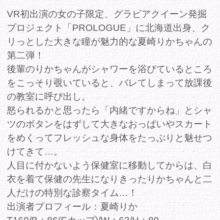
の教室に呼び出し。
怒られるかと思ったら「内緒ですからね」とシャ
ツのボタンをはずして大きなおっぱいやスカート
をめくってフレッシュな身体をたっぷりと魅せつ
けてきて…。
人目に付かないよう保健室に移動してからは、白
衣を着て保健の先生になりきったりかちゃんと二
人だけの特別な診察タイム…！
出演者プロフィール：夏崎りか
T160/B：86(Eカップ)/W：63/H：89
商品コー
FAPRO111
ド
収録時間
37分
発売日
2022年07月01日
レーベル
-
シリーズ
PROLOGUE
セクシー
、
アイドル
、
グラビア
、
美
ジャンル
乳
出演
夏崎りか