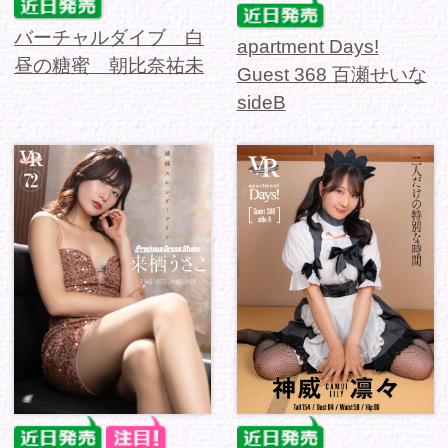
Precious Dress Show
apartment Days!
72 来栖うさこ
Guest 369 神威凛々
sideA
apartment Days!
apartment Days!
Guest 370 雪餅羽もえ
Guest 371 黒川結
sideA
sideA