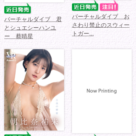
バーチャルダイブ 白
apartment Days!
昼の糖蜜 朝比奈祐未
Guest 368 百瀬せいな
sideB