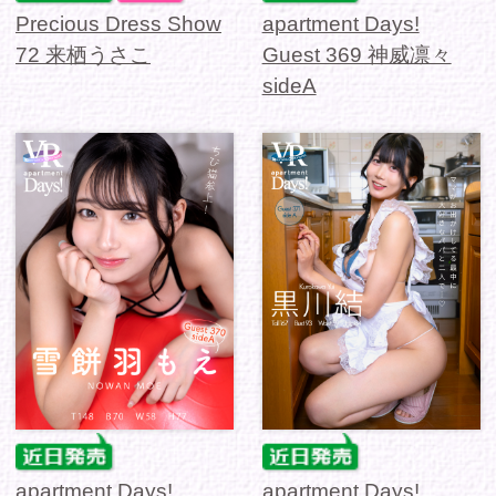
Precious Dress Show
バーチャルダイブ さ
71 朝比奈祐未
わがし後輩との学園ラ
イフ！...
1 / 190
次を読み込む