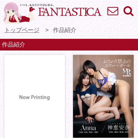
お問い合わせ
検索
VR専門★アイドル
トップページ
作品紹介
作品紹介
バーチャルダイブ お
バーチャルダイブ 君
さわり禁止のスウィー
とシュエシーハンユ
トガー...
ー 蔡晴星