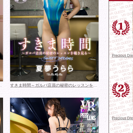
Precious D
てるけどボクは見て...
すきま時間～ガルバ店員の秘密のレッスンを覗き見...
Precious D