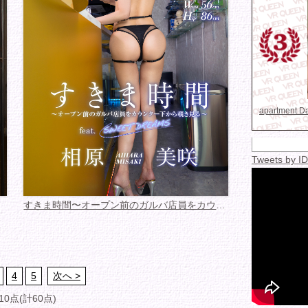
apartment 
Tweets by 
すきま時間〜オープン前のガルバ店員をカウンター...
4
5
次へ >
10点(計60点)