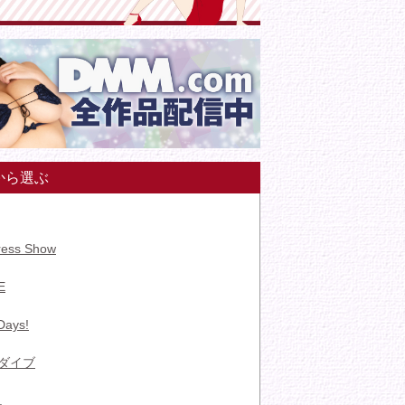
から選ぶ
ress Show
E
Days!
ダイブ
.