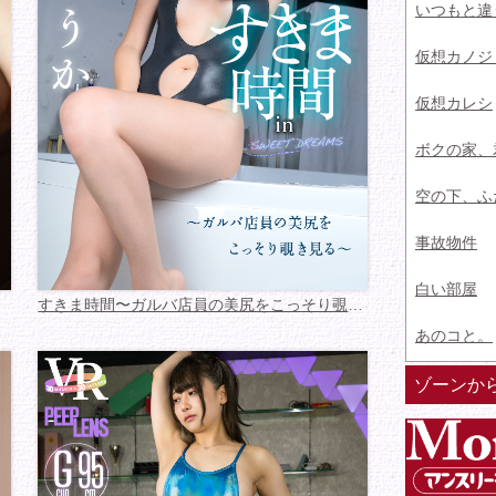
いつもと違
仮想カノジ
仮想カレシ
ボクの家、
空の下、ふ
事故物件
白い部屋
すきま時間〜ガルバ店員の美尻をこっそり覗き見る
あのコと。
ゾーンか