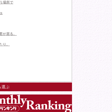
う場所で
ョ
君が居る。
たり。
ら選ぶ