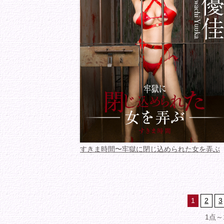
すきま時間〜牢獄に閉じ込められた女を弄ぶ
1
2
3
1点～