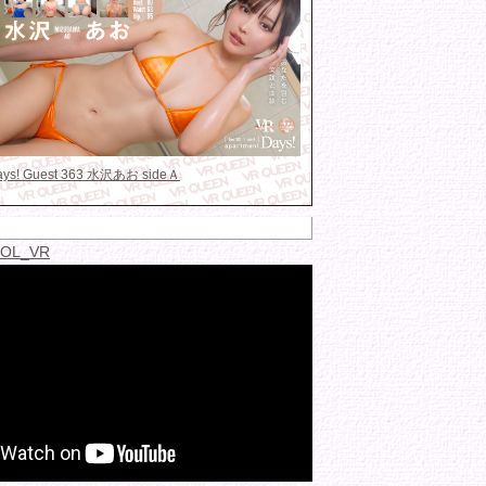
Days! Guest 363 水沢あお sideＡ
IDOL_VR