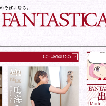
1点～10点(計60点)
>