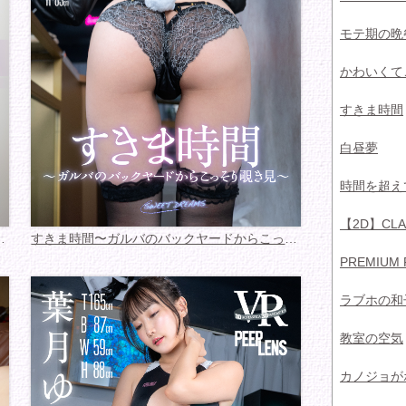
モテ期の晩
かわいくて
すきま時間
白昼夢
時間を超え
【2D】CLA
レないようにのぞき...
すきま時間〜ガルバのバックヤードからこっそり覗...
PREMIUM 
ラブホの和
教室の空気
カノジョが