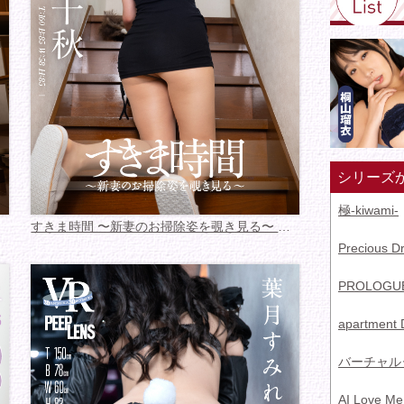
シリーズ
極-kiwami-
すきま時間 〜新妻のお掃除姿を覗き見る〜 鳴海千秋
Precious D
PROLOGU
apartment 
バーチャル
AI Love Me