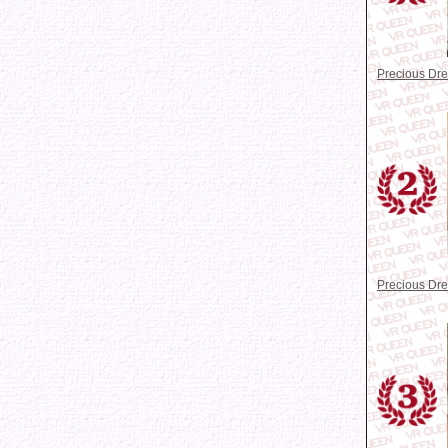
Precious D
Precious D