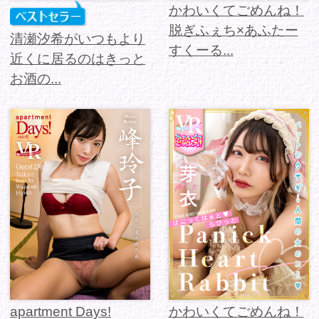
apartment Days!
かわいくてごめんね！
Guest 230 峰玲子
ぱにっくはぁと らびっ
sideB
と 芽衣