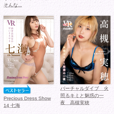
新藤まなみと一線を越
えたイケナイ関係、そ
apartment Days!
ういう...
Guest 229 鹿 sideA
1 / 9
次を読み込む