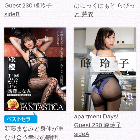
apartment Days!
Guest 230 峰玲子
新藤まなみと身体が重
sideA
なり合う幸せの瞬間、
そんな...
バーチャルダイブ 火
照るキミと魅惑の一
Precious Dress Show
夜 高槻実穂
14 七海