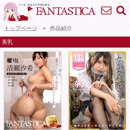
お問い合わせ
検索
VR専門★アイドル
トップページ
作品紹介
美乳
かわいくてごめんね！
脱ぎふぇち×あふたー
清瀬汐希がいつもより
すくーる...
近くに居るのはきっと
お酒の...