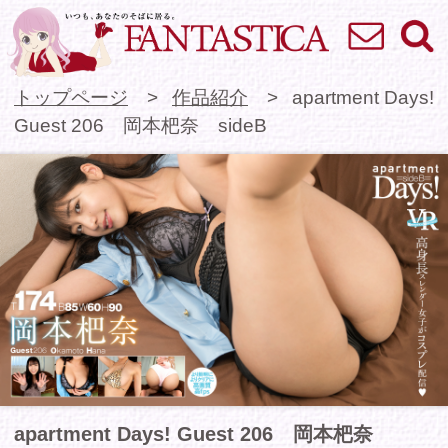
お問い合わせ
検索
VR専門★アイドル
トップページ
作品紹介
apartment Days!
Guest 206 岡本杷奈 sideB
apartment Days! Guest 206 岡本杷奈
sideB
174cmの高身長＆脚長スレンダーボディ、岡本杷
奈ちゃん出演apartmentDays!第2弾！
今作ではVRの生配信に挑戦！まずは杷奈ちゃん
と一緒に乾杯！お酒を飲むとすぐに身体が熱くな
る杷奈ちゃん。