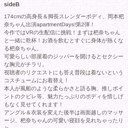
可愛らしい部屋着のジッパーを開けるとセクシー
な胸元がチラリ。
視聴者のリクエストにも答え普段は着ないという
コスチュームにお着替え！
本人が風船のような柔らかさと語る胸、推しポイ
ントのクビレ等、魅力たっぷりのボディを惜しげ
もなく見せてくれます！
アングル＆衣装を変えた後半は画面越しのマッサ
ージ、杷奈ちゃんの可愛い寝顔を見れちゃったり
と、
こんな配信一度見たら沼にハマること間違いない
でしょう！
出演者プロフィール：岡本杷奈
T174/B：85/W：60/H：90
商品コー
FAAP451
ド
収録時間
40分
発売日
2022年03月11日
レーベル
-
シリーズ
apartment Days!