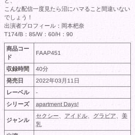
セクシー
、
アイドル
、
グラビア
、
美
ジャンル
乳
出演
岡本杷奈
者/cast
価格(税
定価 980円
込)
DMMで購入
360chで購入