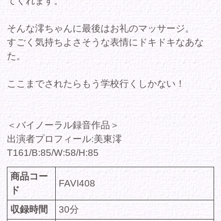
FAVI408
ド
収録時間
30分
発売日
2026年06月26日
レーベル
-
シリーズ
バーチャルダイブ
ジャンル
セクシー
、
グラビア
、
アイドル
出演
美東澪
者/cast
価格(税
定価 980円
込)
DMMで購入
アクスタ購入