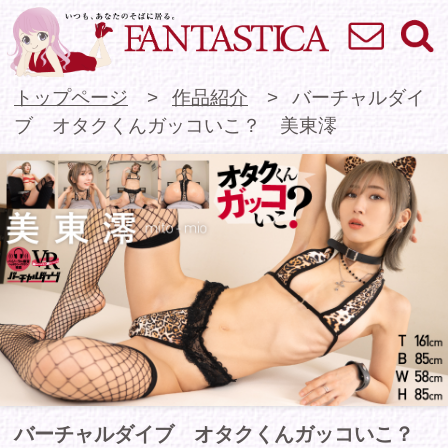
お問い合わせ
検索
VR専門★アイドル
トップページ
作品紹介
バーチャルダイ
ブ オタクくんガッコいこ？ 美東澪
バーチャルダイブ オタクくんガッコいこ？
美東澪
グラドル・コスプレイヤーとして活躍中のスレン
ダー美女「美東澪」ちゃんがバーチャルダイブに
再降臨！
今回は不登校のあなたの家にやってくるパンクで