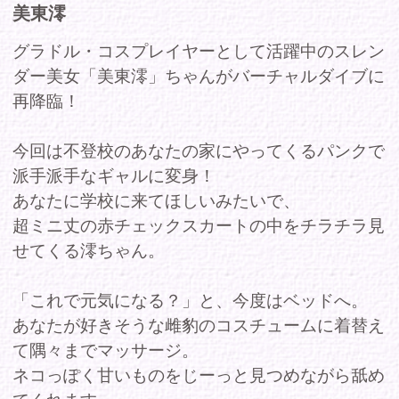
派手派手なギャルに変身！
あなたに学校に来てほしいみたいで、
超ミニ丈の赤チェックスカートの中をチラチラ見
せてくる澪ちゃん。
「これで元気になる？」と、今度はベッドへ。
あなたが好きそうな雌豹のコスチュームに着替え
て隅々までマッサージ。
ネコっぽく甘いものをじーっと見つめながら舐め
てくれます。
そんな澪ちゃんに最後はお礼のマッサージ。
すごく気持ちよさそうな表情にドキドキなあな
た。
ここまでされたらもう学校行くしかない！
＜バイノーラル録音作品＞
出演者プロフィール:美東澪
T161/B:85/W:58/H:85
商品コー