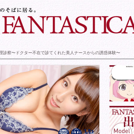
理診察〜ドクター不在で診てくれた美人ナースからの誘惑体験〜