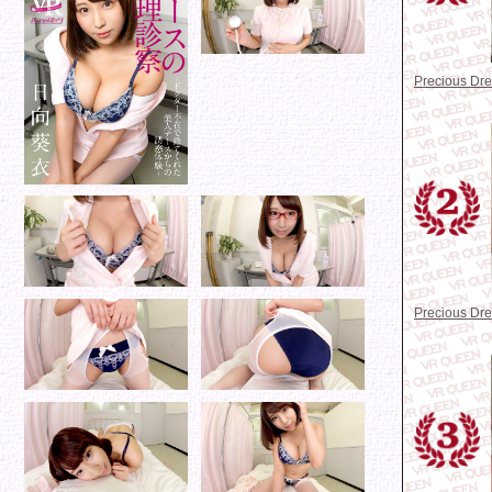
Precious D
Precious D