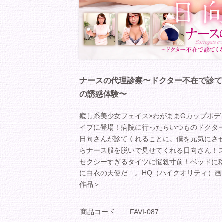
ナースの代理診察〜ドクター不在で診て
の誘惑体験〜
癒し系美少女フェイス×わがままGカップボ
イブに登場！病院に行ったらいつものドクタ
日向さんが診てくれることに。僕を元気にさ
らナース服を脱いで見せてくれる日向さん！
セクシーすぎるタイツに悩殺寸前！ベッドに
に白衣の天使だ…。HQ（ハイクオリティ）画質
作品＞
商品コード
FAVI-087