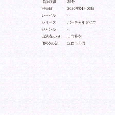
収録時間
29分
発売日
2020年04月03日
レーベル
-
シリーズ
バーチャルダイブ
ジャンル
-
出演者/cast
日向葵衣
価格(税込)
定価 980円