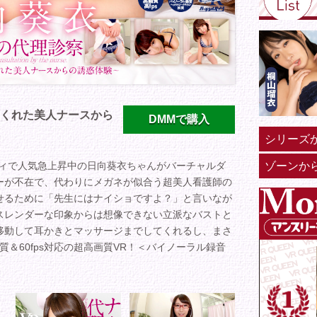
くれた美人ナースから
DMMで購入
シリーズ
ゾーンか
ディで人気急上昇中の日向葵衣ちゃんがバーチャルダ
ーが不在で、代わりにメガネが似合う超美人看護師の
せるために「先生にはナイショですよ？」と言いなが
スレンダーな印象からは想像できない立派なバストと
移動して耳かきとマッサージまでしてくれるし、まさ
＆60fps対応の超高画質VR！＜バイノーラル録音