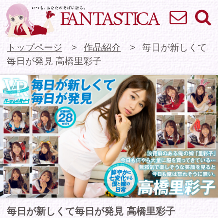
お問い合わせ
検索
VR専門★アイドル
トップページ
作品紹介
毎日が新しくて
毎日が発見 高橋里彩子
毎日が新しくて毎日が発見 高橋里彩子
浪費癖のある俺の嫁「里彩子」。今日も何やら大
量に服を買ってきている…俺だけの為に買ってき
た服を着て見せてくれる無邪気で可愛い彼女の笑
顔を見ると、今日も俺は怒れそうに無い。
「一夫多妻制で毎日楽しくやってるけど何か？」
と合わせて視聴すると更にお楽しみ頂けます。＜