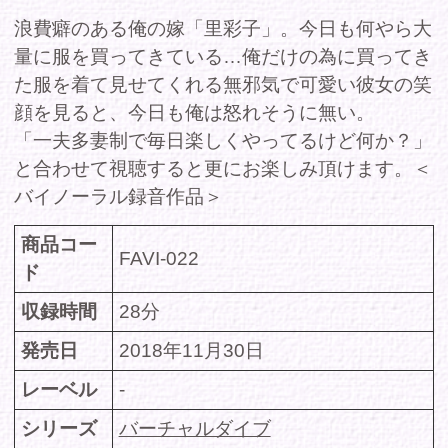
バイノーラル録音作品＞
商品コー
FAVI-022
ド
収録時間
28分
発売日
2018年11月30日
レーベル
-
シリーズ
バーチャルダイブ
ジャンル
-
出演
高橋里彩子
者/cast
価格(税
定価 580円
込)
DMMで購入