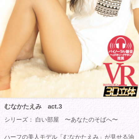
むなかたえみ act.3
シリーズ： 白い部屋 〜あなたのそばへ〜
ハーフの美人モデル「むなかたえみ」が見せる油
断しきったプライベートモード。お風呂上りに添
い寝で甘えてくるえみとこれ以上無い程の近距離
でラブラブスキンシップ！
商品コー
FASH-028
ド
収録時間
9分
発売日
2016年12月09日
レーベル
-
シリーズ
白い部屋 〜あなたのそばへ〜
ジャンル
-