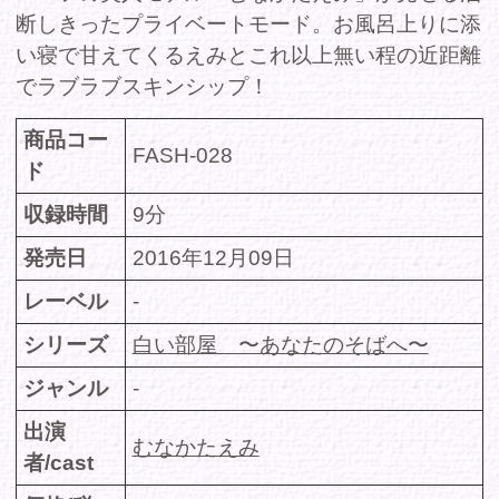
出演
むなかたえみ
者/cast
価格(税
定価 980円
込)
DMMで購入