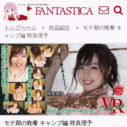
お問い合わせ
検索
VR専門★アイドル
トップページ
作品紹介
モテ期の晩餐 キ
ャンプ編 咲良理予
モテ期の晩餐 キャンプ編 咲良理予
誰もの人生に一度は訪れるというモテ期。僕の場
合の“ソレ”はキャンプ中にやってきた。BBQ後、
眠れない理予が僕のテントに入ってくる。テント
の外で他の娘がはしゃぐ声が聴こえてくる中、僕
と理予はテントの中で二人きり。ほろ酔いの理予
はいつもは見せない素顔を僕だけに見せる…＜バ