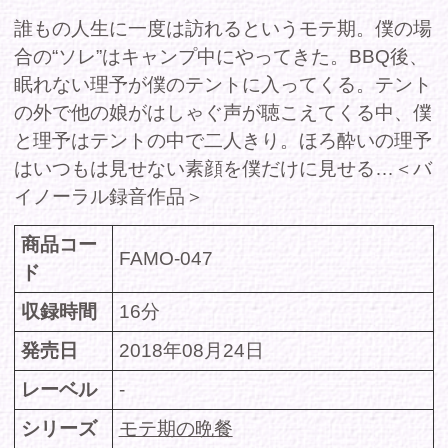
イノーラル録音作品＞
商品コー
FAMO-047
ド
収録時間
16分
発売日
2018年08月24日
レーベル
-
シリーズ
モテ期の晩餐
ジャンル
-
出演
咲良理予
者/cast
価格(税
定価 580円
込)
DMMで購入