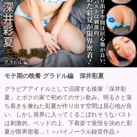
モテ期の晩餐 グラドル編 深井彩夏
グラビアアイドルとして活躍する後輩「深井彩
夏」とボクの家で初めてのサシ飲み。明るさと落
ち着きを兼ねた彩夏が作り出す空間は居心地が良
い、しかし視界に入ってくるこぼれそうなバスト
は刺激的。ベッドの上、下着姿で覚悟を決めた彩
夏が限界密着…！＜バイノーラル録音作品＞
商品コー
FAMO-019
ド
収録時間
32分
発売日
2017年08月18日
レーベル
-
シリーズ
モテ期の晩餐
ジャンル
-
出演
深井彩夏
者/cast