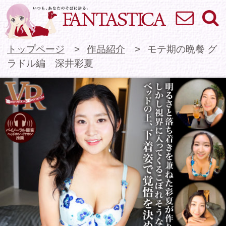
お問い合わせ
検索
VR専門★アイドル
トップページ
作品紹介
モテ期の晩餐 グ
ラドル編 深井彩夏