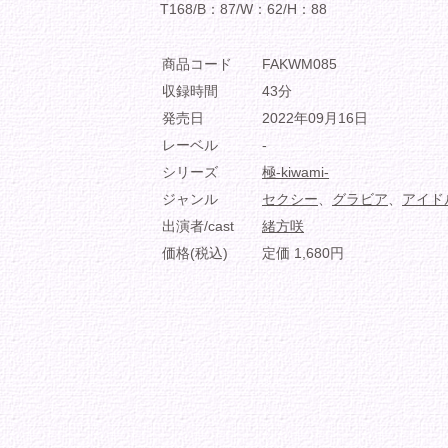
T168/B：87/W：62/H：88
商品コード
FAKWM085
収録時間
43分
発売日
2022年09月16日
レーベル
-
シリーズ
極-kiwami-
ジャンル
セクシー
、
グラビア
、
アイド
出演者/cast
緒方咲
価格(税込)
定価 1,680円