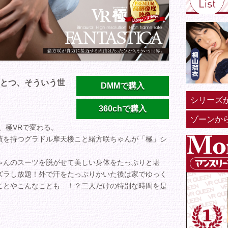
とつ、そういう世
DMMで購入
シリーズ
360chで購入
ゾーンか
、極VRで変わる。
績を持つグラドル摩天楼こと緒方咲ちゃんが「極」シ
ゃんのスーツを脱がせて美しい身体をたっぷりと堪
ズラし放題！外で汗をたっぷりかいた後は家でゆっく
ことやこんなことも…！？二人だけの特別な時間を是