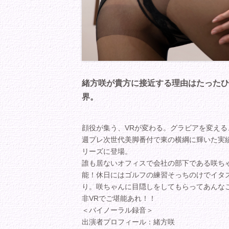
緒方咲が貴方に接近する理由はたったひ
界。
顔役が集う、VRが変わる。グラビアを変える
週プレ次世代美脚番付で東の横綱に輝いた実
リーズに登場。
誰も居ないオフィスで会社の部下である咲ち
能！休日にはゴルフの練習そっちのけでイタ
り。咲ちゃんに目隠しをしてもらってあんな
非VRでご堪能あれ！！
＜バイノーラル録音＞
出演者プロフィール：緒方咲