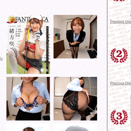
Precious D
ル
Precious D