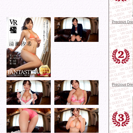
Precious D
Precious D