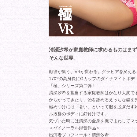
清瀬汐希が家庭教師に求めるものはまず
そんな世界。
顔役が集う、VRが変わる。グラビアを変える
170?の高身長にGカップのダイナマイトボ
「極」シリーズ第二弾！
清瀬汐希を担当する家庭教師はかなり大変で
からかってきたり、飴を舐めるえっちな姿を
極めつけには「暑い」といって服を脱ぎだす
ル抜群のボディに釘付けです。
気づいた時には清瀬の全身を撫でまわしてマ
＜バイノーラル録音作品＞
出演者プロフィール：清瀬汐希