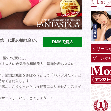
第一に肌の触れ合い、
DMMで購入
シリーズ
ゾーンか
、極VRで変わる。
ディ！大人の色気漂う和風美人、清瀬汐希ちゃんの
す。清瀬は勉強をさぼろうとして「パンツ見た？」と
見せてきたりします。
始末…。こうなったらもう授業になりません。スタイ
ッサージしていることでしょう…！