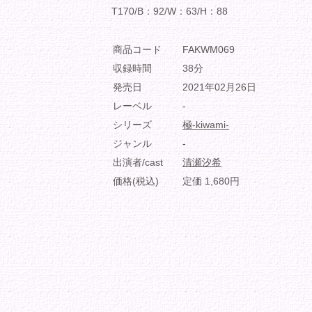
T170/B：92/W：63/H：88
商品コード
FAKWM069
収録時間
38分
発売日
2021年02月26日
レーベル
-
シリーズ
極-kiwami-
ジャンル
-
出演者/cast
清瀬汐希
価格(税込)
定価 1,680円