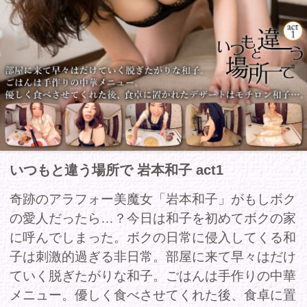
いつもと違う場所で 岩本和子 act1
奇跡のアラフォー美魔女「岩本和子」がもしボク
の愛人だったら…？今日は和子を初めてボクの家
に呼んでしまった。ボクの日常に侵入してくる和
子は刺激的過ぎる非日常。部屋に来て早々はだけ
ていく脱ぎたがりな和子。ごはんは手作りの中華
メニュー。優しく食べさせてくれた後、食卓に置
かれたデザートはモチロン和子…。＜バイノーラ
ル録音作品＞
商品コー
FAIT-005
ド
収録時間
34分
発売日
2018年01月19日
レーベル
-
シリーズ
いつもと違う場所で
ジャンル
-
出演