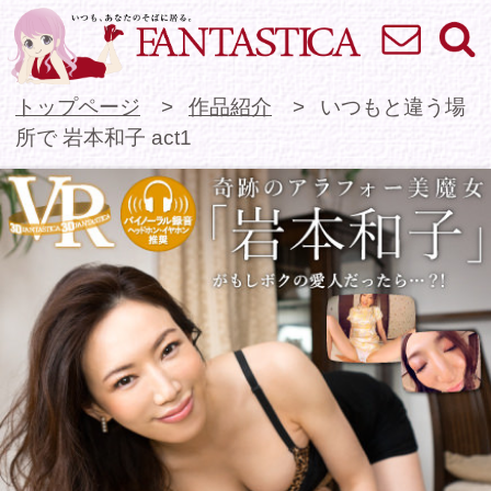
お問い合わせ
検索
VR専門★アイドル
トップページ
作品紹介
いつもと違う場
所で 岩本和子 act1