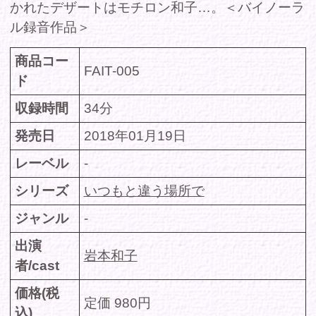
岩本和子
者/cast
価格(税
定価 980円
込)
DMMで購入