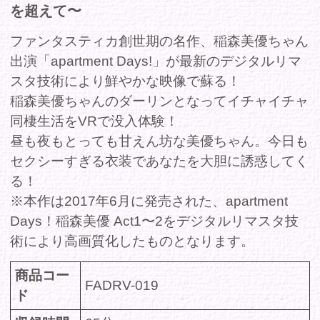
昼も夜もとっても甘えん坊な美優ちゃん。今日も
セクシーすぎる衣装であなたを大胆に誘惑してく
る！
※本作は2017年6月に発売された、apartment
Days！稲森美優 Act1〜2をデジタルリマスタ技
術により高画質化したものとなります。
商品コー
FADRV-019
ド
収録時間
65分
発売日
2020年06月19日
レーベル
-
シリーズ
時間を超えて
ジャンル
-
出演
稲森美優
者/cast
価格(税
定価 980円
込)
DMMで購入