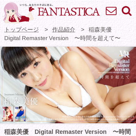
お問い合わせ
検索
VR専門★アイドル
トップページ
作品紹介
稲森美優
Digital Remaster Version 〜時間を超えて〜
稲森美優 Digital Remaster Version 〜時間
を超えて〜
ファンタスティカ創世期の名作、稲森美優ちゃん
出演「apartment Days!」が最新のデジタルリマ
スタ技術により鮮やかな映像で蘇る！
稲森美優ちゃんのダーリンとなってイチャイチャ
同棲生活をVRで没入体験！