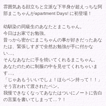
たは、緊張しすぎで全然お勉強が手に付かな
い…。
そんなあなたに手を焼いてくれるまこちゃん。
あなたのために制服の中を見せてくれちゃいま
す…。
「じゃあもういいでしょ！ほらペン持って！！」
そう言われて渡されたペン。
我慢できなくなってあなたはついにノートに告白
の言葉を書いてしまって…？！
＜バイノーラル録音作品＞
出演者プロフィール：阿部まこ
T154/B：85（Eカップ）/W：59/H：89
商品コー
FAAP751
ド
収録時間
32分
発売日
2026年04月10日
レーベル
-
シリーズ
apartment Days!
ジャンル
セクシー
、
グラビア
、
アイドル