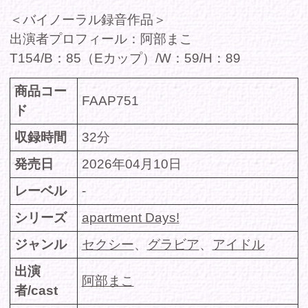
出演
阿部まこ
者/cast
価格(税
定価 980円
込)
DMMで購入