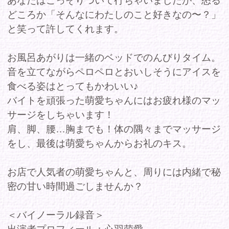
密の甘い時間過ごしませんか？
＜バイノーラル録音＞
出演者プロフィール：心羽萌愛
T170/B：90(Fカップ)/W：58/H：98
商品コー
FAAP726
ド
収録時間
23分
発売日
2025年12月26日
レーベル
-
シリーズ
apartment Days!
ジャンル
セクシー
、
グラビア
、
アイドル
出演
心羽萌愛
者/cast
価格(税
定価 980円
込)
DMMで購入