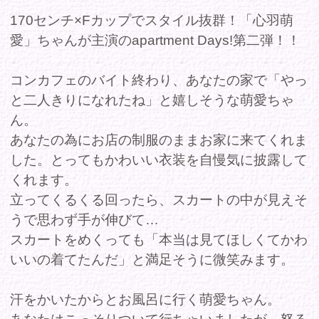
あなたの為にお店の制服のままお家に来てくれま
した。とってもかわいい衣装を自慢気に披露して
くれます。
立ってくるくる回ったら、スカートの中が見えそ
うで思わず手が伸びて…
スカートをめくっても「本当は見てほしくてかわ
いいの着てたんだ」と満足そうに微笑みます。
汗をかいたからとお風呂に行く萌愛ちゃん。
あなたはこっそりついて行ちゃいましたが、怒る
どころか「そんなにわたしのこと好きなの〜？」
と笑って許してくれます。
お風呂あがりは一緒のベッドでのんびりタイム。
音を立てながらペロペロとおいしそうにアイスを
食べる姿はとってもかわいい♪
バイトを頑張った萌愛ちゃんにはお疲れ様のマッ
サージをしちゃいます！
肩、脚、腰…胸までも！体の隅々までマッサージ
をし、最後は萌愛ちゃんからお礼のキス。
お店で人気者の萌愛ちゃんと、周りには内緒で秘