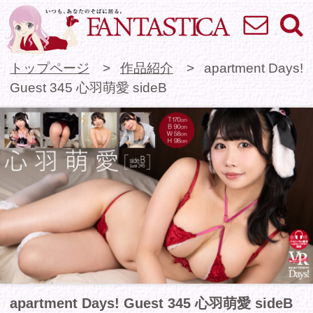
お問い合わせ
検索
VR専門★アイドル
トップページ
作品紹介
apartment Days!
Guest 345 心羽萌愛 sideB
apartment Days! Guest 345 心羽萌愛 sideB
170センチ×Fカップでスタイル抜群！「心羽萌
愛」ちゃんが主演のapartment Days!第二弾！！
コンカフェのバイト終わり、あなたの家で「やっ
と二人きりになれたね」と嬉しそうな萌愛ちゃ
ん。