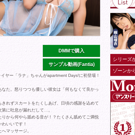
A
DMMで購入
シリーズ
サンプル動画(Fantia)
ゾーンか
「ラナ」ちゃんがapartment Days!に初登場！
あなた。怒りつつも優しい彼女は「何もなくて良かっ
ちきれずスカートをたくしあげ、日頃の感謝を込めて
次第に吐息が漏れだして…。
たりから何やら舐める音が！？たくさん舐めてご満悦
かわいいです！
たへマッサージ。