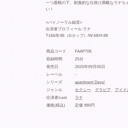
一つ屋根の下、刺激的な仕掛け満載なラナち
い！
<バイノーラル録音>
出演者プロフィール:ラナ
T166/B:96（Gカップ）/W:68/H:88
商品コード
FAAP706
収録時間
25分
発売日
2025年09月05日
レーベル
-
シリーズ
apartment Days!
ジャンル
セクシー
、
グラビア
、
アイド
出演者/cast
ラナ
価格(税込)
定価 980円