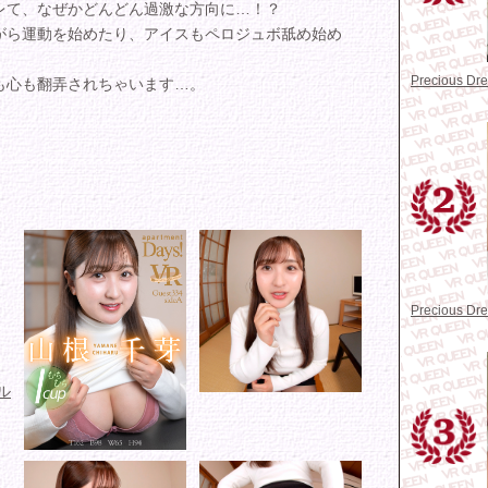
レて、なぜかどんどん過激な方向に…！？
がら運動を始めたり、アイスもペロジュボ舐め始め
Precious D
も心も翻弄されちゃいます…。
Precious D
ル