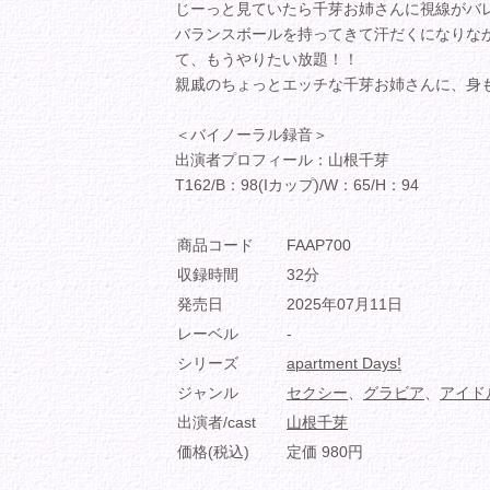
じーっと見ていたら千芽お姉さんに視線がバ
バランスボールを持ってきて汗だくになりな
て、もうやりたい放題！！
親戚のちょっとエッチな千芽お姉さんに、身
＜バイノーラル録音＞
出演者プロフィール：山根千芽
T162/B：98(Iカップ)/W：65/H：94
商品コード
FAAP700
収録時間
32分
発売日
2025年07月11日
レーベル
-
シリーズ
apartment Days!
ジャンル
セクシー
、
グラビア
、
アイド
出演者/cast
山根千芽
価格(税込)
定価 980円