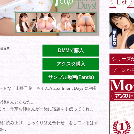
ideA
DMMで購入
シリーズ
アクスタ購入
ゾーンか
サンプル動画(Fantia)
「山根千芽」ちゃんがapartment Days!に初登
お姉さんとあなた。
ると、千芽お姉さんが一緒に宿題を手伝ってくれま
緒に読み上げ、じっくり答え合わせ…をしているはず
胸へ…。