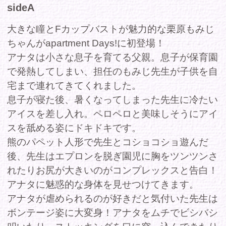
息子が寝た後、暑くなってしまった先生に冷たい
アイスを差し入れ。ペロペロと美味しそうにアイ
スを舐める姿にドキドキです。
熊のパペット人形で先生とコショコショ遊んだ
後、先生はエプロンを脱ぎ園児に胸をツンツンさ
れたりお尻が大きいのがコンプレックスと告白！
アナタに魅惑的な身体を見せつけてきます。
アナタが虐められるのが好きだと気付いた先生は
ボンテージ姿に大変身！アナタをムチでビシバシ
叩いたり、ストッキングを口に突っ込んできたり
とドSな姿を披露。
アナタは優しくて甘いもみじ先生とドSなもみじ
さん、どちらがお好みですか？
<バイノーラル録音>
出演者プロフィール：栗原もみじ
T165/B：87(Fカップ)/W：64/H：95
商品コー
FAAP591
ド
収録時間
31分
発売日
2023年12月22日