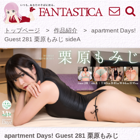
お問い合わせ
検索
VR専門★アイドル
トップページ
作品紹介
apartment Days!
Guest 281 栗原もみじ sideA
apartment Days! Guest 281 栗原もみじ
sideA
大きな瞳とFカップバストが魅力的な栗原もみじ
ちゃんがapartment Days!に初登場！
アナタは小さな息子を育てる父親。息子が保育園
で発熱してしまい、担任のもみじ先生が子供を自
宅まで連れてきてくれました。