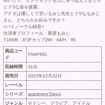
レーベル
-
シリーズ
apartment Days!
ジャンル
セクシー
、
グラビア
、
アイドル
出演
栗原もみじ
者/cast
価格(税
定価 980円
込)
DMMで購入
サンプル動画(Fantia)