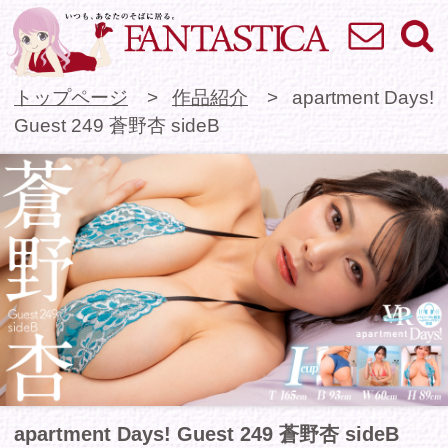
お問い合わせ
検索
VR専門★アイドル
トップページ
作品紹介
apartment Days!
Guest 249 蒼野杏 sideB
apartment Days! Guest 249 蒼野杏 sideB
健康的肉感Bodyと愛の詰まったIカップ！蒼野杏
ちゃん出演のapartment Days!第2弾！
遠距離恋愛中のアナタと杏ちゃんは久々に彼女の
家で再会してお家デートを楽しみます！アナタの
ために身体を絞ってくれた杏ちゃんはその姿をバ
ランスボールやストレッチでたっぷり披露！運動