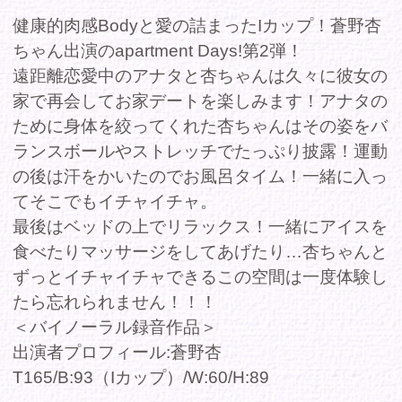
の後は汗をかいたのでお風呂タイム！一緒に入っ
てそこでもイチャイチャ。
最後はベッドの上でリラックス！一緒にアイスを
食べたりマッサージをしてあげたり…杏ちゃんと
ずっとイチャイチャできるこの空間は一度体験し
たら忘れられません！！！
＜バイノーラル録音作品＞
出演者プロフィール:蒼野杏
T165/B:93（Iカップ）/W:60/H:89
商品コー
FAAP534
ド
収録時間
29分
発売日
2023年04月07日
レーベル
-
シリーズ
apartment Days!
ジャンル
セクシー
、
グラビア
、
アイドル
出演
蒼野杏
者/cast
価格(税