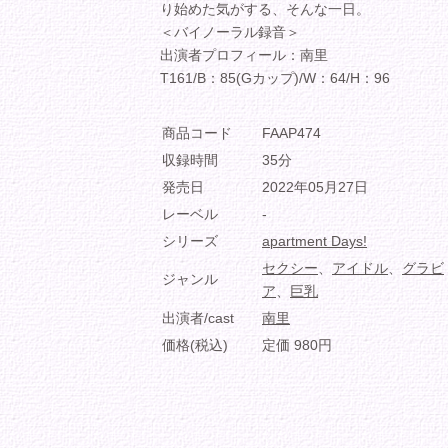
り始めた気がする、そんな一日。
＜バイノーラル録音＞
出演者プロフィール：南里
T161/B：85(Gカップ)/W：64/H：96
商品コード
FAAP474
収録時間
35分
発売日
2022年05月27日
レーベル
-
シリーズ
apartment Days!
セクシー
、
アイドル
、
グラビ
ジャンル
ア
、
巨乳
出演者/cast
南里
価格(税込)
定価 980円