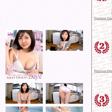
Precious D
Precious D