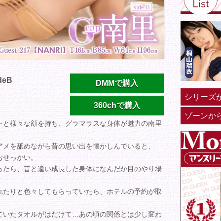
deB
DMMで購入
シリーズ
360chで購入
ゾーンか
ーと様々な顔を持ち、グラマラスな身体が魅力の南里
アメを舐めながら昔の思い出を懐かしんでいると、
おせっかい。
ったら、昔と違い成長した身体になんだか目のやり場
れたりと色々してもらっていたら、ホテルの予約が取
ていたタオルがはだけて…あの頃の関係とは少し変わ