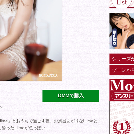
シリーズ
ゾーンか
DMMで購入
〜
lme」とおうちで過ごす夜。お風呂あがりなLilmeと
ったLilmeが色っぽい…