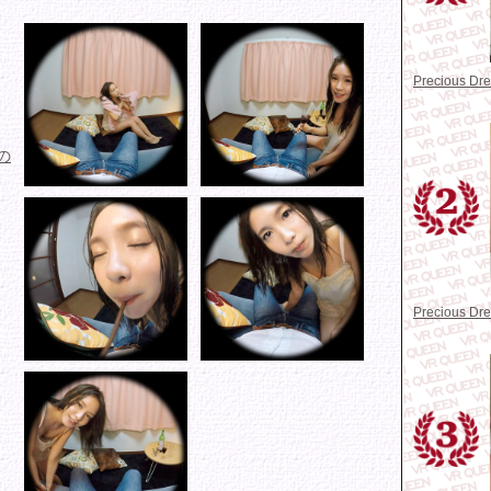
Precious D
の
Precious D