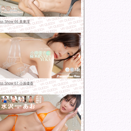
ress Show 66 美東澪
ress Show 67 小湊優香