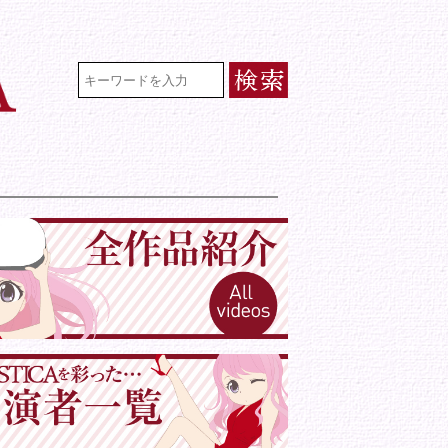
VR専門★アイドル・モデル・グラビ
検索