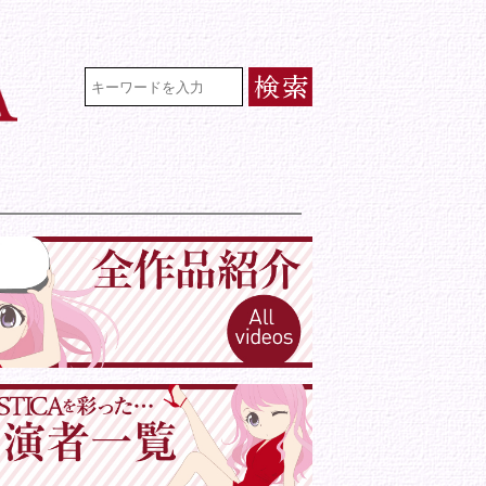
VR専門★アイドル・モデル・グラビ
検索