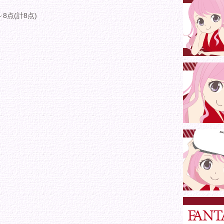
～8点(計8点)