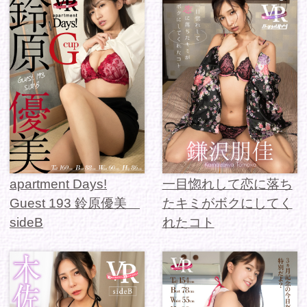
apartment Days!
apartment Days!
Guest 192 木佐とも菜
Guest 195 白藤有華
sideB
sideA
1 / 7
次を読み込む