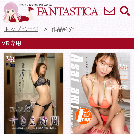
お問い合わせ
検索
VR専門★アイドル
トップページ
作品紹介
VR専用
すきま時間〜キミの帰
はじめてのVR、はじ
りを待ち続けた結果訪
めてのわたし。あさい
れた至...
あみ