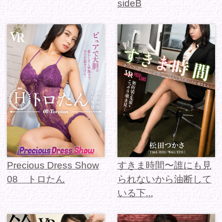
08 トロたん
られないから油断して
いる下...
apartment Days!
一目惚れして恋に落ち
Guest 193 鈴原優美
たキミがボクにしてく
sideB
れたコト