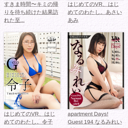
はじめてのVR、はじ
apartment Days!
めてのわたし。令子
Guest 194 なるみれい
sideB
Precious Dress Show
すきま時間〜誰にも見