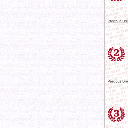
Precious D
Precious D