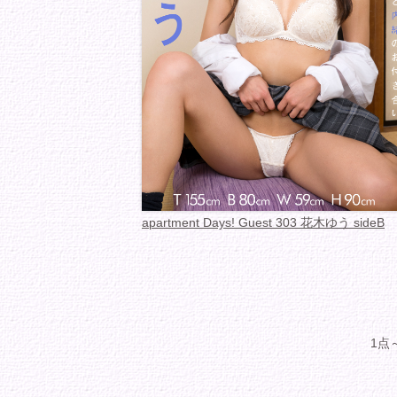
apartment Days! Guest 303 花木ゆう sideB
1点