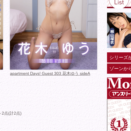
シリーズ
ゾーンか
apartment Days! Guest 303 花木ゆう sideA
～2点(計2点)