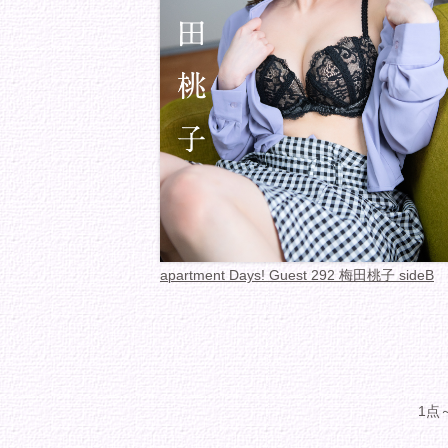
apartment Days! Guest 292 梅田桃子 sideB
1点