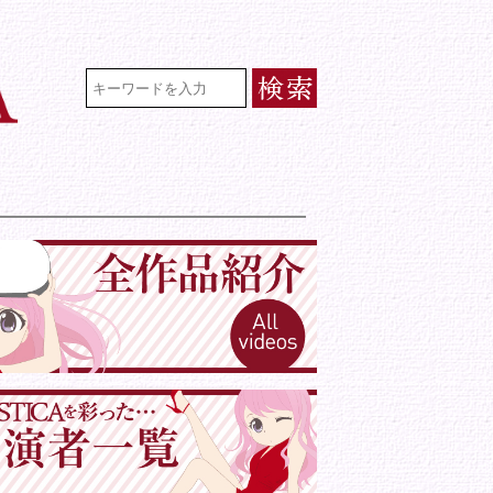
VR専門★アイドル・モデル・グラビ
検索