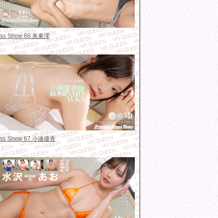
ress Show 66 美東澪
ress Show 67 小湊優香