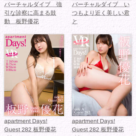
apartment Days!
apartment Days!
Guest 282 板野優花
Guest 282 板野優花
sideB
sideA
1 / 1