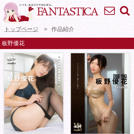
お問い合わせ
検索
VR専門★アイドル
トップページ
作品紹介
板野優花
バーチャルダイブ 強
バーチャルダイブ い
引な診察に高まる鼓
つもより近く美しい君
動 板野優花
と