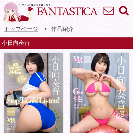
お問い合わせ
検索
VR専門★アイドル
トップページ
作品紹介
小日向奏音
Stop! Look! Listen!
はじめてのVR、はじ
Kohinata Kanon
めてのわたし。小日向
奏音
1 / 1