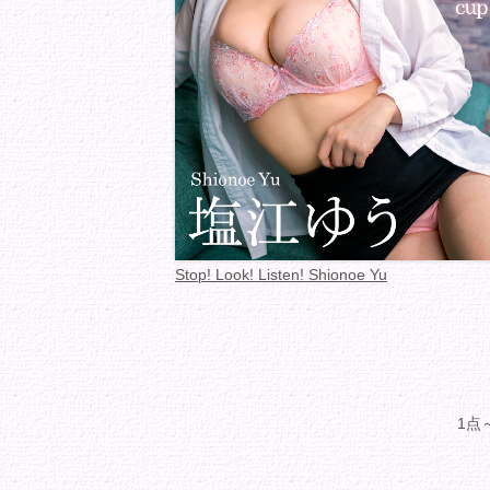
Stop! Look! Listen! Shionoe Yu
1点