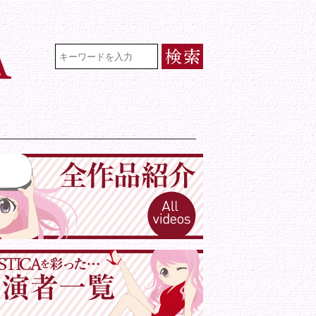
VR専門★アイドル・モデル・グラビ
検索