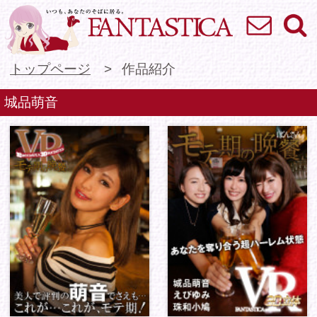
お問い合わせ
検索
VR専門★アイドル
トップページ
作品紹介
城品萌音
モテ期の晩餐 城品萌
モテ期の晩餐 城品萌
音
音/えびゆみ/珠和小鳩
1 / 1