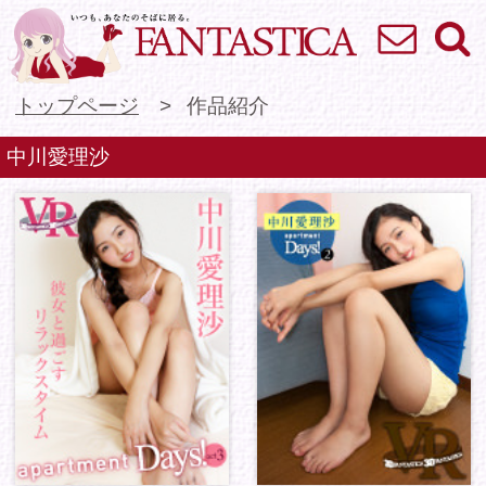
お問い合わせ
検索
VR専門★アイドル
トップページ
作品紹介
中川愛理沙
apartment Days! 中
apartment Days! 中
川愛理沙 act3
川愛理沙 act2