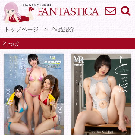
お問い合わせ
検索
VR専門★アイドル
トップページ
作品紹介
とっぽ
バーチャルダイブ in 天
バーチャルダイブ 放
馬幻想 美少女キャスト
課後の言いなりパペッ
達と...
ト とっぽ